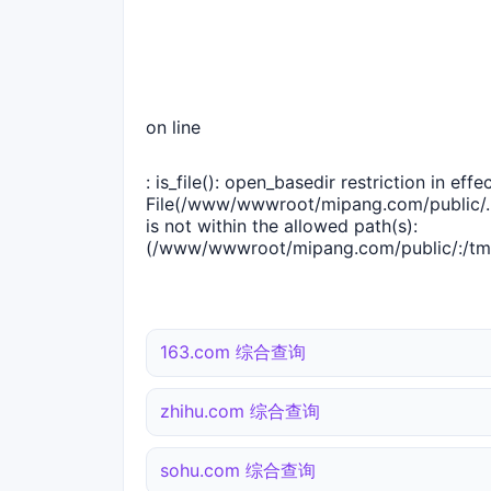
on line
: is_file(): open_basedir restriction in effec
File(/www/wwwroot/mipang.com/public/..
is not within the allowed path(s):
(/www/wwwroot/mipang.com/public/:/tmp
163.com 综合查询
zhihu.com 综合查询
sohu.com 综合查询