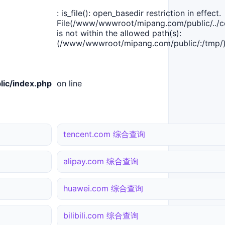
: is_file(): open_basedir restriction in effect.
File(/www/wwwroot/mipang.com/public/../co
is not within the allowed path(s):
(/www/wwwroot/mipang.com/public/:/tmp/)
ic/index.php
on line
tencent.com 综合查询
alipay.com 综合查询
huawei.com 综合查询
bilibili.com 综合查询