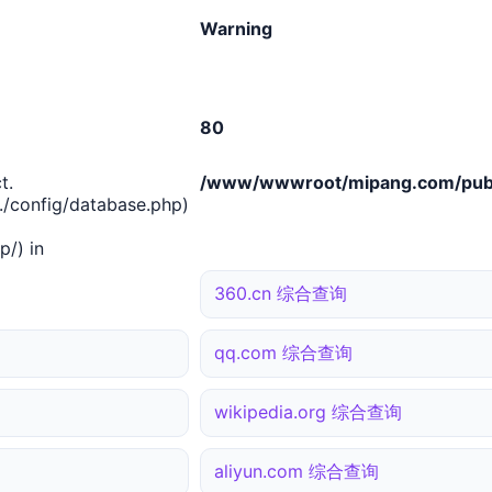
Warning
80
t.
/www/wwwroot/mipang.com/publ
/config/database.php)
/) in
360.cn 综合查询
qq.com 综合查询
wikipedia.org 综合查询
aliyun.com 综合查询