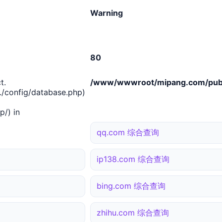
Warning
80
t.
/www/wwwroot/mipang.com/publ
/config/database.php)
/) in
qq.com 综合查询
ip138.com 综合查询
bing.com 综合查询
zhihu.com 综合查询