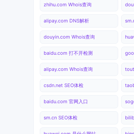
zhihu.com Whois查询
dou
alipay.com DNS解析
sm
douyin.com Whois查询
hu
baidu.com 打不开检测
go
alipay.com Whois查询
tou
csdn.net SEO体检
ta
baidu.com 官网入口
so
sm.cn SEO体检
bil
huawei.com 是什么网站
bin