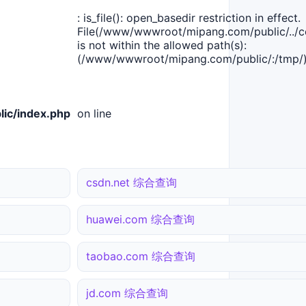
: is_file(): open_basedir restriction in effect.
File(/www/wwwroot/mipang.com/public/../co
is not within the allowed path(s):
(/www/wwwroot/mipang.com/public/:/tmp/)
ic/index.php
on line
csdn.net 综合查询
huawei.com 综合查询
taobao.com 综合查询
jd.com 综合查询