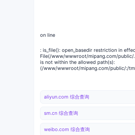
on line
: is_file(): open_basedir restriction in effec
File(/www/wwwroot/mipang.com/public/..
is not within the allowed path(s):
(/www/wwwroot/mipang.com/public/:/tmp
aliyun.com 综合查询
sm.cn 综合查询
weibo.com 综合查询