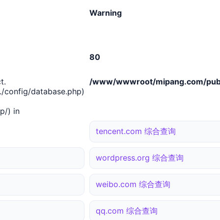
Warning
80
t.
/www/wwwroot/mipang.com/publ
/config/database.php)
/) in
tencent.com 综合查询
wordpress.org 综合查询
weibo.com 综合查询
qq.com 综合查询