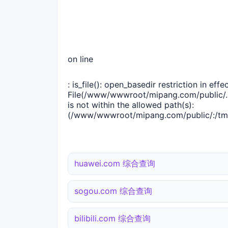
on line
: is_file(): open_basedir restriction in effec
File(/www/wwwroot/mipang.com/public/..
is not within the allowed path(s):
(/www/wwwroot/mipang.com/public/:/tmp
huawei.com 综合查询
sogou.com 综合查询
bilibili.com 综合查询