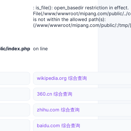
: is_file(): open_basedir restriction in effect.
File(/www/wwwroot/mipang.com/public/../co
is not within the allowed path(s):
(/www/wwwroot/mipang.com/public/:/tmp/)
ic/index.php
on line
wikipedia.org 综合查询
360.cn 综合查询
zhihu.com 综合查询
baidu.com 综合查询